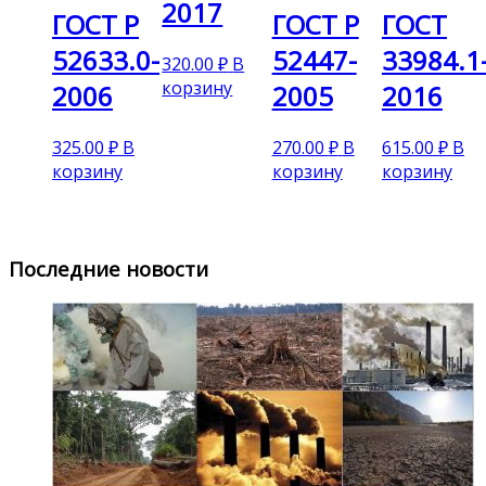
2017
ГОСТ Р
ГОСТ Р
ГОСТ
52633.0-
52447-
33984.1
320.00
₽
В
корзину
2006
2005
2016
325.00
₽
В
270.00
₽
В
615.00
₽
В
корзину
корзину
корзину
Последние новости