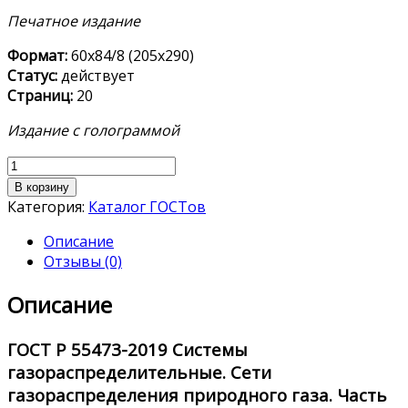
Печатное издание
Формат:
60х84/8 (205х290)
Статус:
действует
Страниц:
20
Издание с голограммой
Количество
товара
В корзину
ГОСТ
Категория:
Каталог ГОСТов
Р
Описание
55473-
Отзывы (0)
2019
Описание
ГОСТ Р 55473-2019
Системы
газораспределительные. Сети
газораспределения природного газа. Часть