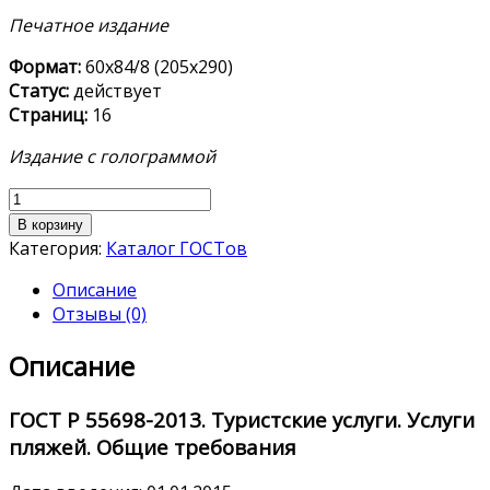
Печатное издание
Формат:
60х84/8 (205х290)
Статус:
действует
Страниц:
16
Издание с голограммой
Количество
товара
В корзину
ГОСТ
Категория:
Каталог ГОСТов
Р
Описание
55698-
Отзывы (0)
2013
Описание
ГОСТ Р 55698-2013.
Туристские услуги. Услуги
пляжей. Общие требования