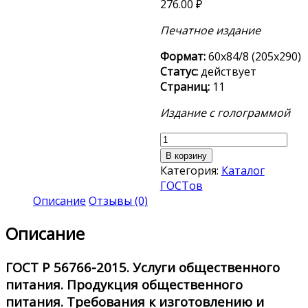
276.00
₽
Печатное издание
Формат:
60х84/8 (205х290)
Статус:
действует
Страниц:
11
Издание с голограммой
Количество
товара
В корзину
ГОСТ
Категория:
Каталог
Р
ГОСТов
56766-
Описание
Отзывы (0)
2015
Описание
ГОСТ Р 56766-2015.
Услуги общественного
питания. Продукция общественного
питания. Требования к изготовлению и