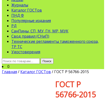
Журналы
Каталог ГОСТов
ПНД Ф
Популярные издания
РД
СанПины, СП, МУ, ГН, МР, МУК
Свод правил (СНиП)
Технические регламенты таможенного союза,
ТР ТС
Удостоверения
Искать:
Поиск
0
Главная
/
Каталог ГОСТов
/ ГОСТ Р 56766-2015
ГОСТ Р
56766-2015