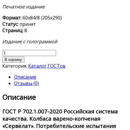
Печатное издание
Формат:
60х84/8 (205х290)
Статус:
принят
Страниц:
8
Издание с голограммой
Количество
товара
В корзину
ГОСТ
Категория:
Каталог ГОСТов
Р
Описание
702.1.007-
Отзывы (0)
2020
Описание
ГОСТ Р 702.1.007-2020
Российская система
качества. Колбаса варено-копченая
«Сервелат». Потребительские испытания