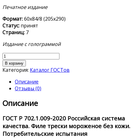
Печатное издание
Формат:
60х84/8 (205х290)
Статус:
принят
Страниц:
7
Издание с голограммой
Количество
товара
В корзину
ГОСТ
Категория:
Каталог ГОСТов
Р
Описание
702.1.009-
Отзывы (0)
2020
Описание
ГОСТ Р 702.1.009-2020
Российская система
качества. Филе трески мороженое без кожи.
Потребительские испытания