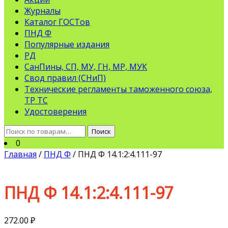
Журналы
Каталог ГОСТов
ПНД Ф
Популярные издания
РД
СанПины, СП, МУ, ГН, МР, МУК
Свод правил (СНиП)
Технические регламенты таможенного союза,
ТР ТС
Удостоверения
Искать:
Поиск
0
Главная
/
ПНД Ф
/ ПНД Ф 14.1:2:4.111-97
ПНД Ф 14.1:2:4.111-97
272.00
₽