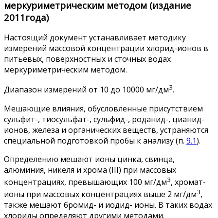
меркуриметрическим методом (издание
2011года)
Настоящий документ устанавливает методику
измерений массовой концентрации хлорид-ионов в
питьевых, поверхностных и сточных водах
меркуриметрическим методом.
3
Диапазон измерений от 10 до 10000 мг/дм
.
Мешающие влияния, обусловленные присутствием
сульфит-, тиосульфат-, сульфид-, роданид-, цианид-
ионов, железа и органических веществ, устраняются
специальной подготовкой пробы к анализу (п.
9.1
).
Определению мешают ионы цинка, свинца,
алюминия, никеля и хрома (III) при массовых
3
концентрациях, превышающих 100 мг/дм
, хромат-
3
ионы при массовых концентрациях выше 2 мг/дм
,
также мешают бромид- и иодид- ионы. В таких водах
хлориды определяют другими методами.