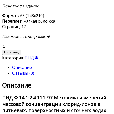
Печатное издание
Формат:
А5 (148х210)
Переплет:
мягкая обложка
Страниц:
17
Издание с голограммой
Количество
товара
В корзину
ПНД
Категория:
ПНД Ф
Ф
Описание
14.1:2:4.111-
Отзывы (0)
97
Описание
ПНД Ф 14.1:2:4.111-97
Методика измерений
массовой концентрации хлорид-ионов в
питьевых, поверхностных и сточных водах