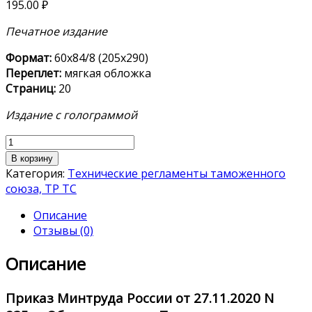
195.00
₽
Печатное издание
Формат:
60х84/8 (205х290)
Переплет:
мягкая обложка
Страниц:
20
Издание с голограммой
Количество
товара
В корзину
Приказ
Категория:
Технические регламенты таможенного
№
союза, ТР ТС
835н
Описание
Отзывы (0)
Описание
Приказ Минтруда России от 27.11.2020
N