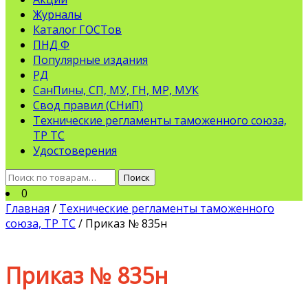
Журналы
Каталог ГОСТов
ПНД Ф
Популярные издания
РД
СанПины, СП, МУ, ГН, МР, МУК
Свод правил (СНиП)
Технические регламенты таможенного союза,
ТР ТС
Удостоверения
Искать:
Поиск
0
Главная
/
Технические регламенты таможенного
союза, ТР ТС
/ Приказ № 835н
Приказ № 835н