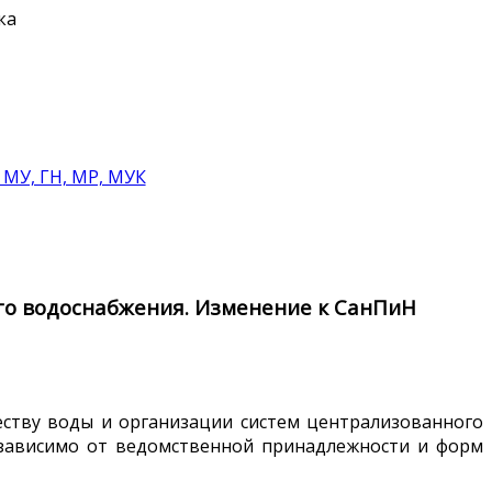
ка
 МУ, ГН, МР, МУК
го водоснабжения. Изменение к СанПиН
еству воды и организации систем централизованного
независимо от ведомственной принадлежности и форм