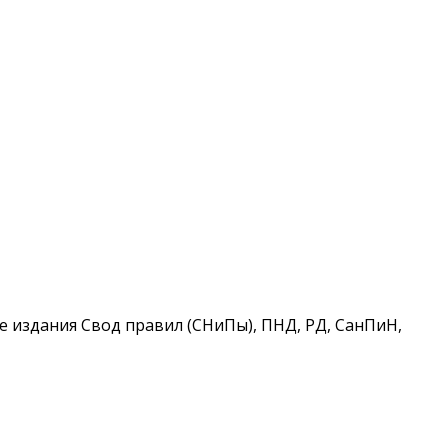
 издания Свод правил (СНиПы), ПНД, РД, СанПиН,