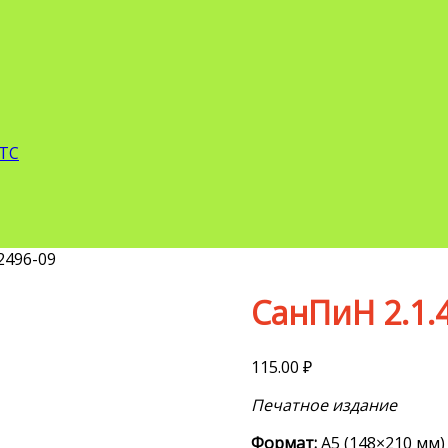
 ТС
2496-09
СанПиН 2.1.4
115.00
₽
Печатное издание
Формат:
А5 (148×210 мм)