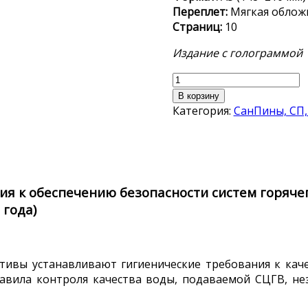
Переплет:
Мягкая облож
Страниц:
10
Издание с голограммой
Количество
товара
В корзину
СанПиН
Категория:
СанПины, СП,
2.1.4.2496-
09
ия к обеспечению безопасности систем горяче
 года)
ативы устанавливают гигиенические требования к кач
равила контроля качества воды, подаваемой СЦГВ, 