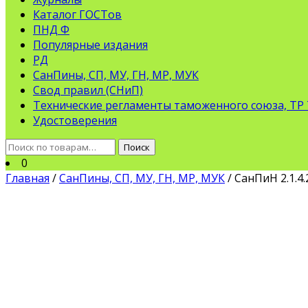
Каталог ГОСТов
ПНД Ф
Популярные издания
РД
СанПины, СП, МУ, ГН, МР, МУК
Свод правил (СНиП)
Технические регламенты таможенного союза, ТР
Удостоверения
Искать:
Поиск
0
Главная
/
СанПины, СП, МУ, ГН, МР, МУК
/ СанПиН 2.1.4.