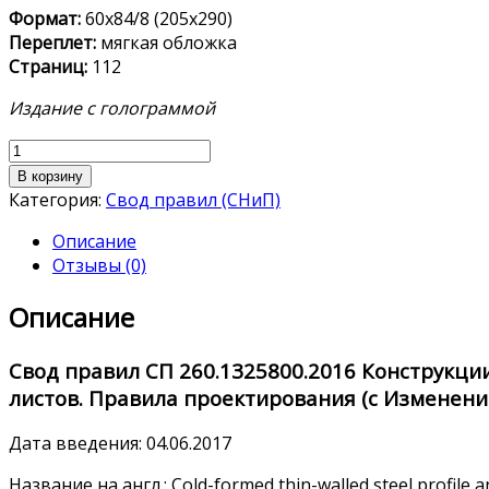
Формат:
60х84/8 (205х290)
Переплет:
мягкая обложка
Страниц:
112
Издание с голограммой
Количество
товара
В корзину
СП
Категория:
Свод правил (СНиП)
260.1325800.2016
Описание
Отзывы (0)
Описание
Свод правил
СП 260.1325800.2016
Конструкции
листов. Правила проектирования (с Изменени
Дата введения: 04.06.2017
Название на англ.: Cold-formed thin-walled steel profile a