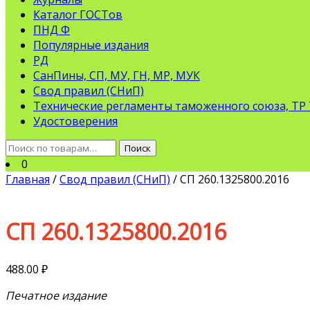
Каталог ГОСТов
ПНД Ф
Популярные издания
РД
СанПины, СП, МУ, ГН, МР, МУК
Свод правил (СНиП)
Технические регламенты таможенного союза, ТР
Удостоверения
Искать:
Поиск
0
Главная
/
Свод правил (СНиП)
/ СП 260.1325800.2016
СП 260.1325800.2016
488.00
₽
Печатное издание