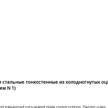
 стальные тонкостенные из холодногнутых о
ем N 1)
nd galvanized corrugated plate constructions. Design rules