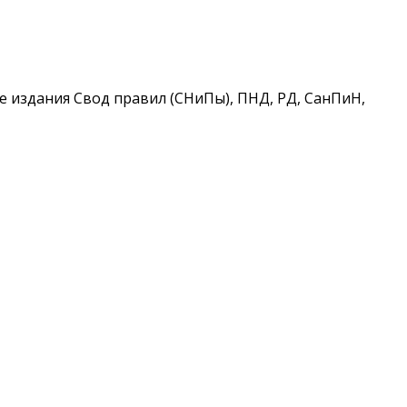
 издания Свод правил (СНиПы), ПНД, РД, СанПиН,