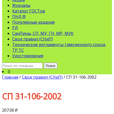
Журналы
Каталог ГОСТов
ПНД Ф
Популярные издания
РД
СанПины, СП, МУ, ГН, МР, МУК
Свод правил (СНиП)
Технические регламенты таможенного союза,
ТР ТС
Удостоверения
Искать:
Поиск
0
Главная
/
Свод правил (СНиП)
/ СП 31-106-2002
СП 31-106-2002
207.00
₽