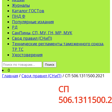
Журналы
Каталог ГОСТов
ПНД Ф
Популярные издания
РД
СанПины, СП, МУ, ГН, МР, МУК
Свод правил (СНиП)
Технические регламенты таможенного союза,
ТР ТС
Удостоверения
Искать:
Поиск
0
Главная
/
Свод правил (СНиП)
/ СП 506.1311500.2021
СП
506.1311500.