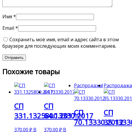
Имя
*
Email
*
Сохранить моё имя, email и адрес сайта в этом
браузере для последующих моих комментариев.
Похожие товары
Распродажа!
Распродажа
СП
СП
СП
СП
331.1325800.2017
64.13330.2017
70.13330.2012
35.1333
370.00
₽
В
370.00
₽
В